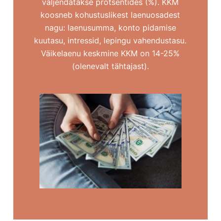
väljendatakse protsentides (%). KKM
koosneb kohustuslikest laenuosadest
nagu: laenusumma, konto pidamise
kuutasu, intressid, lepingu vahendustasu.
Väikelaenu keskmine KKM on 14-25%
(olenevalt tähtajast).