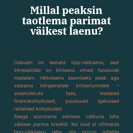
Millal peaksin
taotlema parimat
väikest laenu?
Odavam on laenata tipp-väiklaenu, sest
intressimäär on kiirlaenu omast tunduvalt
madalam. Väikelaenu saamiseks peab aga
vastama kõrgematele kriteeriumidele –
sissetulekute tase, madalad
finantskohustused, puuduvad igakuised
rahalised kohustused.
Seega soovitame esimese valikuna teha
väikese parima krediidi. Kui olud ei võimalda
tipp-väiklaenu teha, siis proovi mõelda