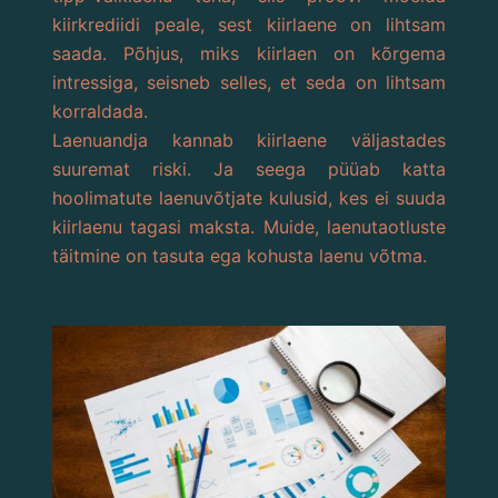
kiirkrediidi peale, sest kiirlaene on lihtsam
saada. Põhjus, miks kiirlaen on kõrgema
intressiga, seisneb selles, et seda on lihtsam
korraldada.
Laenuandja kannab kiirlaene väljastades
suuremat riski. Ja seega püüab katta
hoolimatute laenuvõtjate kulusid, kes ei suuda
kiirlaenu tagasi maksta. Muide, laenutaotluste
täitmine on tasuta ega kohusta laenu võtma.