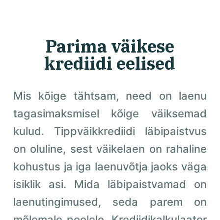
Parima väikese
krediidi eelised
Mis kõige tähtsam, need on laenu
tagasimaksmisel kõige väiksemad
kulud. Tippväikkrediidi läbipaistvus
on oluline, sest väikelaen on rahaline
kohustus ja iga laenuvõtja jaoks väga
isiklik asi. Mida läbipaistvamad on
laenutingimused, seda parem on
mõlemale poolele. Krediidikalkulaator