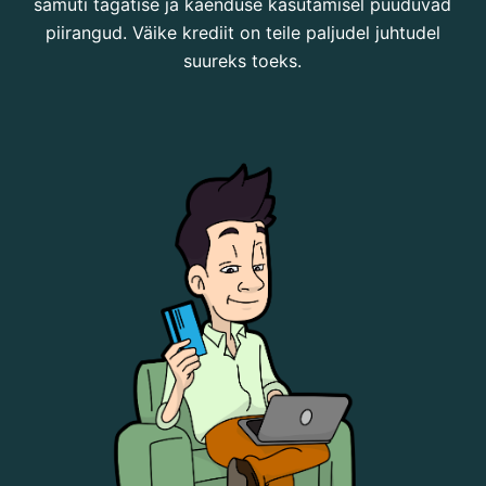
samuti tagatise ja käenduse kasutamisel puuduvad
piirangud. Väike krediit on teile paljudel juhtudel
suureks toeks.