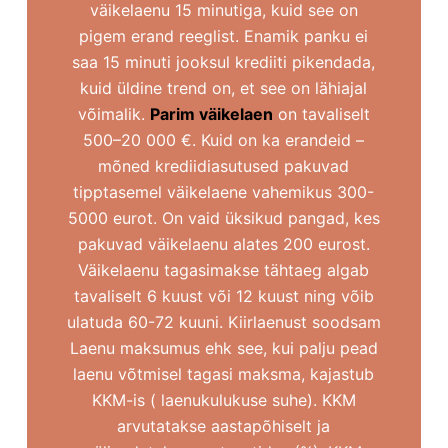
väikelaenu 15 minutiga, kuid see on
pigem erand reeglist. Enamik panku ei
saa 15 minuti jooksul krediiti pikendada,
kuid üldine trend on, et see on lähiajal
võimalik.
Parim väikelaen
on tavaliselt
500–20 000 €. Kuid on ka erandeid –
mõned krediidiasutused pakuvad
tipptasemel väikelaene vahemikus 300-
5000 eurot. On vaid üksikud pangad, kes
pakuvad väikelaenu alates 200 eurost.
Väikelaenu tagasimakse tähtaeg algab
tavaliselt 6 kuust või 12 kuust ning võib
ulatuda 60-72 kuuni. Kiirlaenust soodsam
Laenu maksumus ehk see, kui palju pead
laenu võtmisel tagasi maksma, kajastub
KKM-is ( laenukulukuse suhe). KKM
arvutatakse aastapõhiselt ja