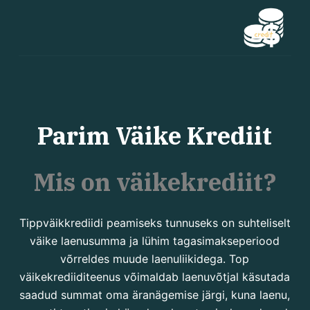
S
k
i
p
t
o
c
Parim Väike Krediit
o
n
Mis on väikekrediit?
t
e
n
Tippväikkrediidi peamiseks tunnuseks on suhteliselt
t
väike laenusumma ja lühim tagasimakseperiood
võrreldes muude laenuliikidega. Top
väikekrediiditeenus võimaldab laenuvõtjal käsutada
saadud summat oma äranägemise järgi, kuna laenu,